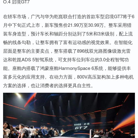
O.4 启境GT7
在轿车市场，广汽与华为乾崑联合打造的首款车型启境GT7将于6
月中下旬正式上市，新车预售价21.99万至30.99万。整车采用猎
装车身造型，预计车长和轴距分别达到了5米和3米级别，配上流
畅的线条勾勒，让整车拥有了富有运动感的视觉效果。在智能化
层面是整车的主要卖点，整车搭载了896线双光路图像级激光雷
达和乾崑ADS 5智驾系统，可支持车位到车位的3.0全程智驾功
能。座舱内搭载了鸿蒙座舱HarmonySpace 6系统，能够提供丰
富多元化的应用支持。在动力方面，800V高压架构加上多种电机
方案的选择，也让消费者的选择更具自主性。