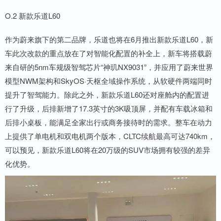
O.2 新款乐道L60
作为蔚来旗下的第二品牌，乐道也将在6月推出新款乐道L60，新
车此次改款的重点放在了对智能化配置的补全上，新车将搭载蔚
来自研的5nm车规级智驾芯片“神玑NX9031”，并应用了蔚来世界
模型NWM架构和SkyOS·天枢全域操作系统，从软硬件两端同时
提升了智驾能力。除此之外，新款乐道L60还对座舱内的配置进
行了升级，后排新增了17.3英寸的3K吸顶屏，并配有车载冰箱和
后排小桌板，能满足全家出行或商务接待时的需求。整车在动力
上提供了单电机和双电机两个版本，CLTC续航最高可达740km，
可以预见，新款乐道L60将在20万级的SUV市场拥有较强的差异
化优势。