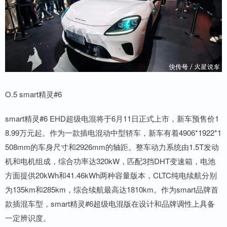
O.5 smart精灵#6
smart精灵#6 EHD超级电混将于6月11日正式上市，新车预售价1
8.99万元起。作为一款插电混动中型轿车，新车有着4906*1922*1
508mm的车身尺寸和2926mm的轴距。整车动力系统由1.5T发动
机和电机组成，综合功率达320kW，匹配3挡DHT变速箱，电池
方面提供20kWh和41.46kWh两种容量版本，CLTC纯电续航分别
为135km和285km，综合续航最高达1810km。作为smart品牌首
款插混车型，smart精灵#6超级电混版在设计和品牌调性上具备
一定辨识度。