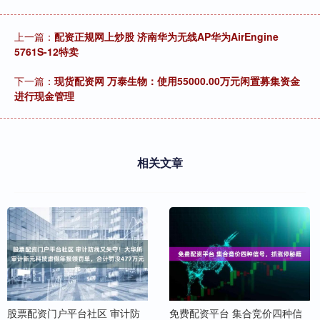
上一篇：
配资正规网上炒股 济南华为无线AP华为AirEngine
5761S-12特卖
下一篇：
现货配资网 万泰生物：使用55000.00万元闲置募集资金
进行现金管理
相关文章
股票配资门户平台社区 审计防
免费配资平台 集合竞价四种信