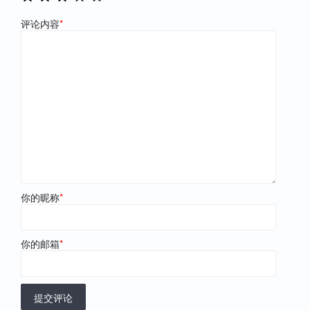
评论内容
*
你的昵称
*
你的邮箱
*
提交评论