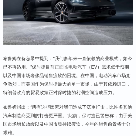
布鲁姆在备忘录中提到：“我们多年来一直依赖的商业模式，如今
已不再适用。”保时捷目前正面临电动汽车（EV）需求低于预期
以及中国市场奢侈品销售疲软的困境。在中国，电动汽车市场竞
争激烈，而美国作为保时捷最大的单一市场，由于其依赖进口，
特朗普政府的贸易政策正对保时捷的利润空间造成压力。
布鲁姆指出：“所有这些因素对我们造成了沉重打击，比许多其他
汽车制造商受到的打击更严重。”此前，保时捷已警告称，由于美
国市场增长放缓以及中国市场持续疲软，今年的销售前景将十分
艰难。