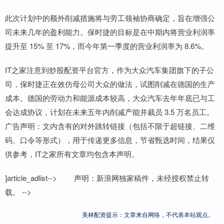
此次计划中的额外削减措施将与劳工领袖协商确定，旨在增强公
司未来几年的盈利能力。保时捷的目标是在中期内将营业利润率
提升至 15% 至 17%，而今年第一季度的营业利润率为 8.6%。
IT之家注意到炒股配资平台官方，作为大众汽车集团旗下的子公
司，保时捷正在效仿母公司大众的做法，试图削减在德国的生产
成本。德国的劳动力和能源成本较高，大众汽车去年年底已与工
会达成协议，计划在未来五年内削减产能并裁员 3.5 万名员工。
广告声明：文内含有的对外跳转链接（包括不限于超链接、二维
码、口令等形式），用于传递更多信息，节省甄选时间，结果仅
供参考，IT之家所有文章均包含本声明。
]article_adlist--> 声明：新浪网独家稿件，未经授权禁止转
载。 -->
美林配资提示：文章来自网络，不代表本站观点。