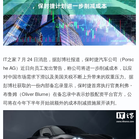
IT之家 7 月 24 日消息，据彭博社报道，保时捷汽车公司（Porsc
he AG）近日向员工发出警告，称公司将进一步削减成本，以应
对中国市场需求下滑以及美国关税不断上升带来的双重压力。据
彭博社获取的一份内部备忘录显示，保时捷首席执行官奥利弗・
布鲁姆（Oliver Blume）在备忘录中表示炒股配资平台官方，公
司将在今年下半年开始就额外的成本削减措施展开谈判。