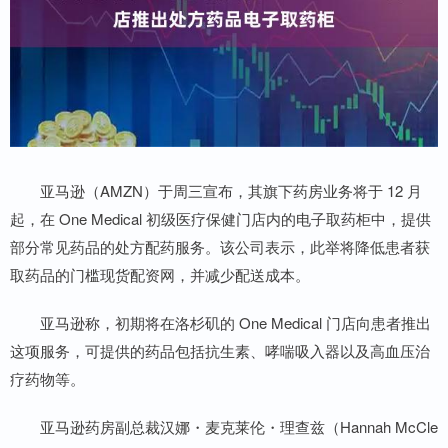
亚马逊（AMZN）于周三宣布，其旗下药房业务将于 12 月
起，在 One Medical 初级医疗保健门店内的电子取药柜中，提供
部分常见药品的处方配药服务。该公司表示，此举将降低患者获
取药品的门槛现货配资网，并减少配送成本。
亚马逊称，初期将在洛杉矶的 One Medical 门店向患者推出
这项服务，可提供的药品包括抗生素、哮喘吸入器以及高血压治
疗药物等。
亚马逊药房副总裁汉娜・麦克莱伦・理查兹（Hannah McCle