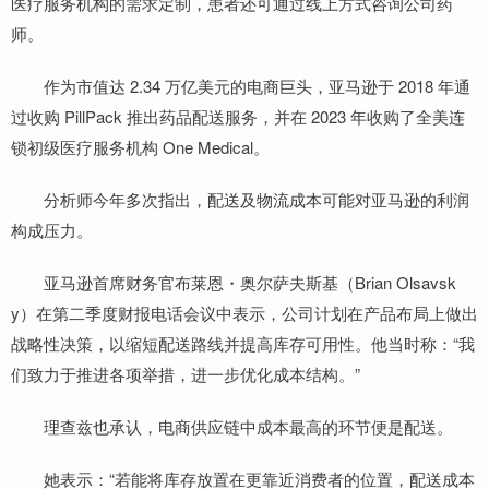
医疗服务机构的需求定制，患者还可通过线上方式咨询公司药
师。
作为市值达 2.34 万亿美元的电商巨头，亚马逊于 2018 年通
过收购 PillPack 推出药品配送服务，并在 2023 年收购了全美连
锁初级医疗服务机构 One Medical。
分析师今年多次指出，配送及物流成本可能对亚马逊的利润
构成压力。
亚马逊首席财务官布莱恩・奥尔萨夫斯基（Brian Olsavsk
y）在第二季度财报电话会议中表示，公司计划在产品布局上做出
战略性决策，以缩短配送路线并提高库存可用性。他当时称：“我
们致力于推进各项举措，进一步优化成本结构。”
理查兹也承认，电商供应链中成本最高的环节便是配送。
她表示：“若能将库存放置在更靠近消费者的位置，配送成本