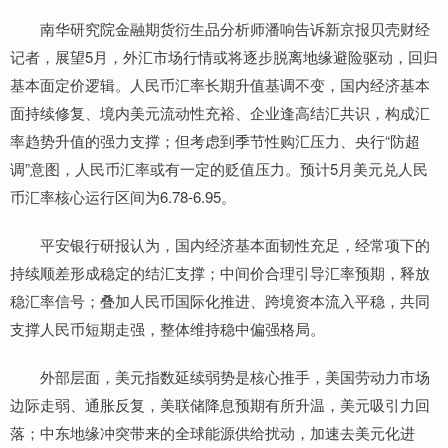
南华研究院金融期货衍生品分析师潘响告诉新京报贝壳财经
记者，展望5月，外汇市场行情或将逐步脱离地缘避险驱动，回归
基本面定价逻辑。人民币汇率长期升值基调不变，国内经济基本
面持续修复、境内美元流动性充裕、企业逢高结汇共识，构成汇
率趋势升值的强力支撑；但考虑到季节性购汇压力、央行“防超
调”意图，人民币汇率或有一定的贬值压力。预计5月美元兑人民
币汇率核心运行区间为6.78-6.95。
平安银行研报认为，国内经济基本面韧性充足，经常项下的
持续顺差形成稳定的结汇支撑；中间价合理引导汇率预期，释放
稳汇率信号；叠加人民币国际化推进、跨境资本流入平稳，共同
支撑人民币短期走强，整体维持稳中偏强格局。
外部层面，美元指数延续弱势是核心推手，美国劳动力市场
边际走弱、通胀反复，美联储降息预期有所升温，美元吸引力回
落；中东地缘冲突带来的全球能源供给扰动，加速去美元化进