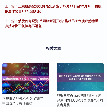
上一篇：
正规股票配资机构 智汇矿业于12月11日至12月16日招股
拟全球发售1.22亿股H股
下一篇：
炒股如何配资 岳雨婷新剧开机! 搭档男主气质成熟稳重，
演技对比王凯沐毫不逊色
相关文章
配资网平台 33亿预期落空！恩
正规股票配资机构 利好来了！
智浦(NXPI.US)Q3展望逊色引投
中国资产，突传重磅！
资者抛售