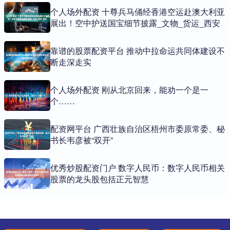
个人场外配资 十尊兵马俑经香港空运赴澳大利亚
展出！空中护送国宝细节披露_文物_货运_西安
靠谱的股票配资平台 推动中拉命运共同体建设不
断走深走实
个人场外配资 刚从北京回来，能劝一个是一
个……
配资网平台 广西壮族自治区梧州市委原常委、秘
书长韦彦被“双开”
优秀炒股配资门户 数字人民币：数字人民币相关
股票的龙头股包括正元智慧