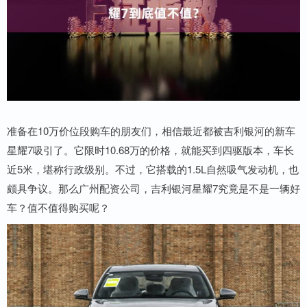
准备在10万价位段购车的朋友们，相信最近都被吉利银河的新车
星耀7吸引了。它限时10.68万的价格，就能买到四驱版本，车长
近5米，堪称行政级别。不过，它搭载的1.5L自然吸气发动机，也
颇具争议。那么广州配资公司，吉利银河星耀7究竟是不是一辆好
车？值不值得购买呢？