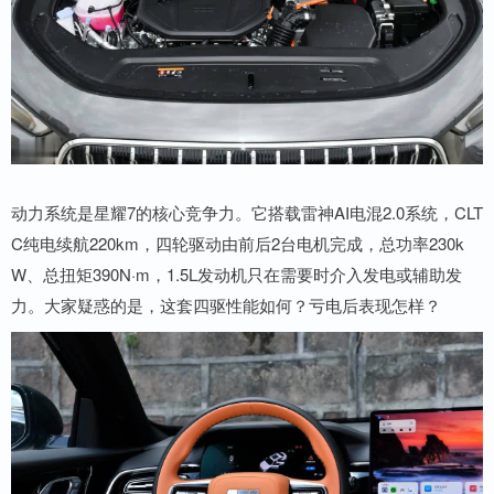
动力系统是星耀7的核心竞争力。它搭载雷神AI电混2.0系统，CLT
C纯电续航220km，四轮驱动由前后2台电机完成，总功率230k
W、总扭矩390N·m，1.5L发动机只在需要时介入发电或辅助发
力。大家疑惑的是，这套四驱性能如何？亏电后表现怎样？