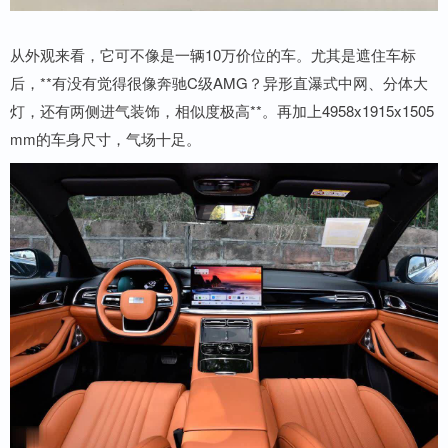
从外观来看，它可不像是一辆10万价位的车。尤其是遮住车标
后，**有没有觉得很像奔驰C级AMG？异形直瀑式中网、分体大
灯，还有两侧进气装饰，相似度极高**。再加上4958x1915x1505
mm的车身尺寸，气场十足。