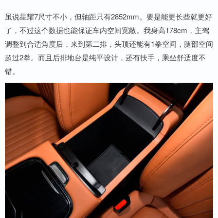
虽说星耀7尺寸不小，但轴距只有2852mm。要是能更长些就更好
了，不过这个数据也能保证车内空间宽敞。我身高178cm，主驾
调整到合适角度后，来到第二排，头顶还能有1拳空间，腿部空间
超过2拳。而且后排地台是纯平设计，还有扶手，乘坐舒适度不
错。