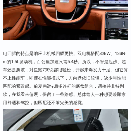
电四驱的特点是响应比机械四驱更快。双电机搭配82kW、136N·
m的1.5L发动机，百公里加速只需5.4秒。所以，不管是起步、超
车还是爬坡，对星耀7来说都很轻松，开起来爆发力十足。但它算
不上性能车，即便在性能模式下，方向盘依旧较轻，缺少与性能
匹配的紧致感。前麦弗逊+后多连杆的底盘组合，调校并非特别
软，在我看来偏硬，保留了一些路感。总体给人一种想要兼顾家
用舒适和驾控，但匹配还不够完美的感觉。