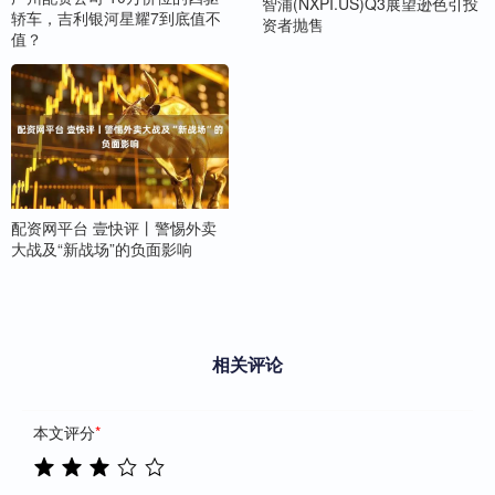
智浦(NXPI.US)Q3展望逊色引投
轿车，吉利银河星耀7到底值不
资者抛售
值？
配资网平台 壹快评丨警惕外卖
大战及“新战场”的负面影响
相关评论
本文评分
*