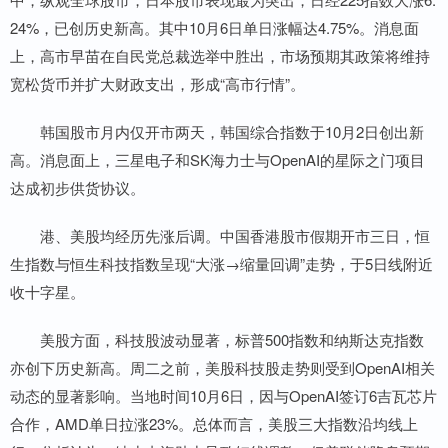
24%，已创历史新高。其中10月6日单日涨幅达4.75%。消息面
上，高市早苗在自民党总裁选举中胜出，市场预期其政策将维持
宽松货币并扩大财政支出，形成“高市行情”。
韩国股市月内仅开市两天，韩国综合指数于10月2日创出新
高。消息面上，三星电子和SK海力士与OpenAI的星际之门项目
达成初步供货协议。
港、美股均经历先涨后调。中国香港股市假期开市三日，恒
生指数与恒生科技指数呈现“大涨→缩量回调”走势，于5日线附近
收十字星。
美股方面，科技股波动显著，标普500指数和纳斯达克指数
亦创下历史新高。周二之前，美股科技股走势则受到OpenAI相关
动态的显著影响。当地时间10月6日，因与OpenAI签订6吉瓦芯片
合作，AMD单日拉涨23%。总体而言，美股三大指数沿均线上