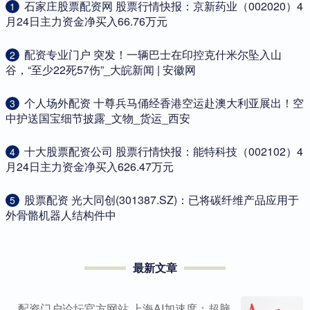
​石家庄股票配资网 股票行情快报：京新药业（002020）4
1
月24日主力资金净买入66.76万元
​配资专业门户 突发！一辆巴士在印控克什米尔坠入山
2
谷，“至少22死57伤”_大皖新闻 | 安徽网
​个人场外配资 十尊兵马俑经香港空运赴澳大利亚展出！空
3
中护送国宝细节披露_文物_货运_西安
​十大股票配资公司 股票行情快报：能特科技（002102）4
4
月24日主力资金净买入626.47万元
​股票配资 光大同创(301387.SZ)：已将碳纤维产品应用于
5
外骨骼机器人结构件中
最新文章
配资门户论坛官方网站 上海AI加速度：超脑