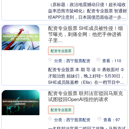
（原标题：政治地震撼动日债！超长端收
益率恐熊市陡峭化）配资专业股票 智通财
经APP注意到，日本国债恐面临进一步抛
售压力。尽管首相石破茂在历史性选举失
配资专业股票 SHE成员被性侵！细
利后暂时保住....
节曝光，刺痛全网：他把手伸进裤
子里…
配资专业股票
分类：西宁股票配资
查看：110
配资专业股票 本 期 导 读 ① 勇敢面对 ②
才能治愈 姐妹们，晚上好哇~ 5月30日，
SHE成员陈嘉桦（Ella）在一档节目中首
次披露了自己10岁时遭遇熟人....
配资专业股票 联邦法官驳回马斯克
试图驳回OpenAI指控的请求
配资专业股票
分类：西宁股票配资
查看：97
一名联邦法官周二驳回了埃隆・马斯克试