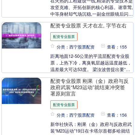
在火热的工程建设一线,精湛的专业技术是
攻坚克难、开拓创新的核心利器。谢章莺,
中等身材却气场沉稳,一副金丝眼镜后闪烁
着专注的光芒,常以温和的笑容示人配资专
配资专业股票 天才在左, 字节在右
业股票,....
配资专业股票
分类：西宁股票配资
查看：155
距离地面12-50公里的平流层配资专业股
票，上热下冷，离臭氧层越远温度越低，
温差最大可达53度。 梁汝波曾提出要“始
终创业，逃逸平庸的重力”，提高对事情
配资专业股票 刚果（金）政府与反
的标准，....
政府武装“M23运动”就结束冲突签
署原则宣言
配资专业股票
分类：西宁股票配资
查看：156
新华社快讯：刚果（金）政府与反政府武
装“M23运动”19日在卡塔尔首都多哈就结