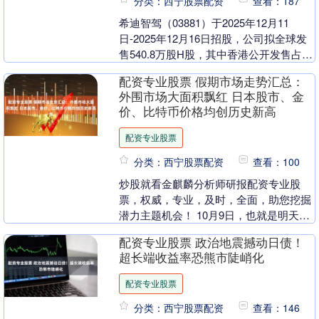
分类：西宁股票配资
查看：187
希迪智驾（03881）于2025年12月11
日-2025年12月16日招股，公司拟全球发
售540.8万股H股，其中香港公开发售占约
5%，国际发售占约95%，另有....
配资专业股票 假期市场走势汇总：
外围市场大面积飘红 日本股市、金
价、比特币价格均创历史新高
配资专业股票
分类：西宁股票配资
查看：100
炒股就看金麒麟分析师研报配资专业股
票，权威，专业，及时，全面，助您挖掘
潜力主题机会！ 10月9日，也就是明天，
A股将恢复交易。在过去的八天假期中，
配资专业股票 政治地震撼动日债！
纵观全球股市，....
超长端收益率恐熊市陡峭化
配资专业股票
分类：西宁股票配资
查看：146