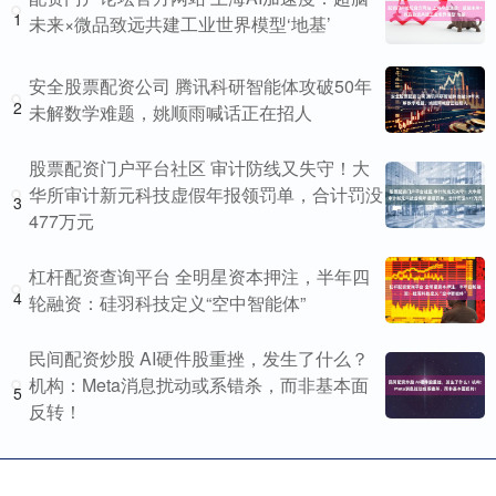
1
未来×微品致远共建工业世界模型‘地基’
安全股票配资公司 腾讯科研智能体攻破50年
2
未解数学难题，姚顺雨喊话正在招人
股票配资门户平台社区 审计防线又失守！大
华所审计新元科技虚假年报领罚单，合计罚没
3
477万元
杠杆配资查询平台 全明星资本押注，半年四
4
轮融资：硅羽科技定义“空中智能体”
民间配资炒股 AI硬件股重挫，发生了什么？
机构：Meta消息扰动或系错杀，而非基本面
5
反转！