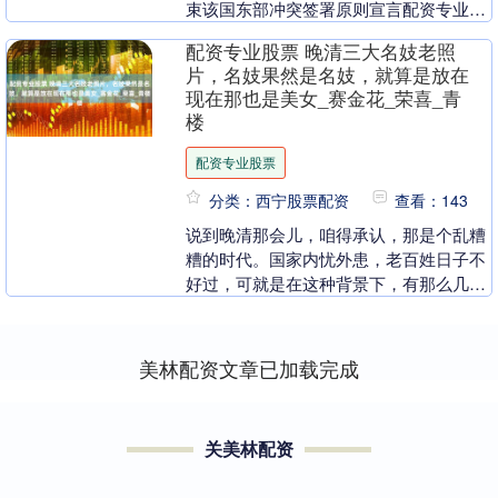
束该国东部冲突签署原则宣言配资专业股
票配资专业股票。....
配资专业股票 晚清三大名妓老照
片，名妓果然是名妓，就算是放在
现在那也是美女_赛金花_荣喜_青
楼
配资专业股票
分类：西宁股票配资
查看：143
说到晚清那会儿，咱得承认，那是个乱糟
糟的时代。国家内忧外患，老百姓日子不
好过，可就是在这种背景下，有那么几个
女人，靠着自己的美貌和才华，在历史上
留下了名字。今天....
美林配资文章已加载完成
关美林配资