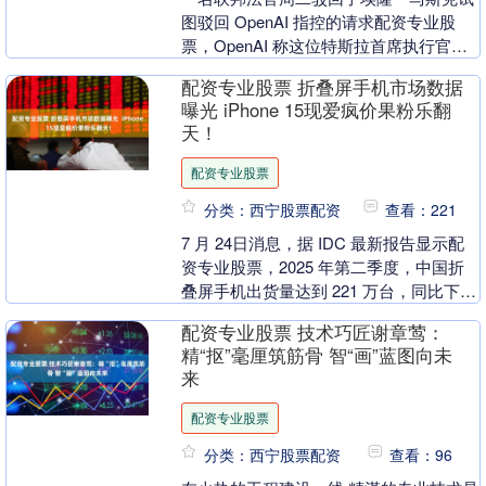
图驳回 OpenAI 指控的请求配资专业股
票，OpenAI 称这位特斯拉首席执行官对
其发起了 “长达数年的骚扰运动”。马斯
配资专业股票 折叠屏手机市场数据
克....
曝光 iPhone 15现爱疯价果粉乐翻
天！
配资专业股票
分类：西宁股票配资
查看：221
7 月 24日消息，据 IDC 最新报告显示配
资专业股票，2025 年第二季度，中国折
叠屏手机出货量达到 221 万台，同比下降
14.0%，上个季度短暂回暖以....
配资专业股票 技术巧匠谢章莺：
精“抠”毫厘筑筋骨 智“画”蓝图向未
来
配资专业股票
分类：西宁股票配资
查看：96