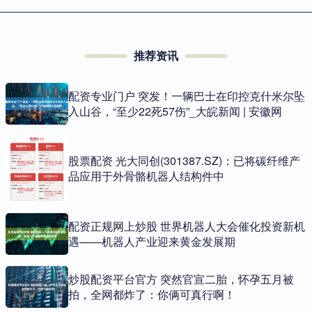
推荐资讯
配资专业门户 突发！一辆巴士在印控克什米尔坠
入山谷，“至少22死57伤”_大皖新闻 | 安徽网
股票配资 光大同创(301387.SZ)：已将碳纤维产
品应用于外骨骼机器人结构件中
配资正规网上炒股 世界机器人大会催化投资新机
遇——机器人产业迎来黄金发展期
炒股配资平台官方 突然官宣二胎，怀孕五月被
拍，全网都炸了：你俩可真行啊！