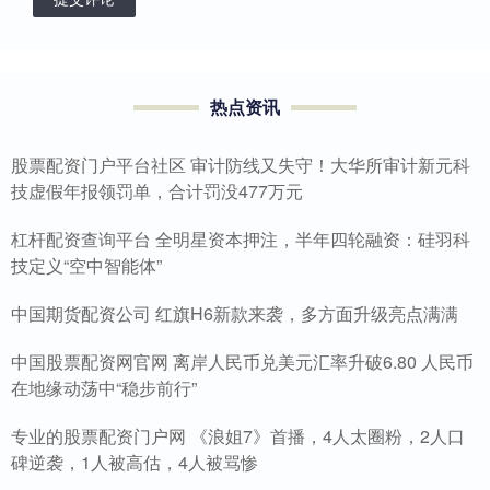
热点资讯
股票配资门户平台社区 审计防线又失守！大华所审计新元科
技虚假年报领罚单，合计罚没477万元
杠杆配资查询平台 全明星资本押注，半年四轮融资：硅羽科
技定义“空中智能体”
中国期货配资公司 红旗H6新款来袭，多方面升级亮点满满
中国股票配资网官网 离岸人民币兑美元汇率升破6.80 人民币
在地缘动荡中“稳步前行”
专业的股票配资门户网 《浪姐7》首播，4人太圈粉，2人口
碑逆袭，1人被高估，4人被骂惨