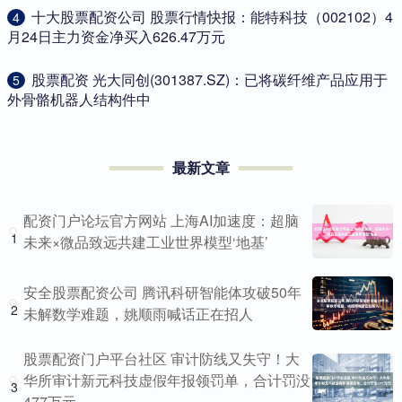
​十大股票配资公司 股票行情快报：能特科技（002102）4
4
月24日主力资金净买入626.47万元
​股票配资 光大同创(301387.SZ)：已将碳纤维产品应用于
5
外骨骼机器人结构件中
最新文章
配资门户论坛官方网站 上海AI加速度：超脑
1
未来×微品致远共建工业世界模型‘地基’
安全股票配资公司 腾讯科研智能体攻破50年
2
未解数学难题，姚顺雨喊话正在招人
股票配资门户平台社区 审计防线又失守！大
华所审计新元科技虚假年报领罚单，合计罚没
3
477万元