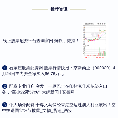
推荐资讯
线上股票配资平台查询官网 蚂蚁，减持！
​石家庄股票配资网 股票行情快报：京新药业（002020）4
1
月24日主力资金净买入66.76万元
​配资专业门户 突发！一辆巴士在印控克什米尔坠入山
2
谷，“至少22死57伤”_大皖新闻 | 安徽网
​个人场外配资 十尊兵马俑经香港空运赴澳大利亚展出！空
3
中护送国宝细节披露_文物_货运_西安