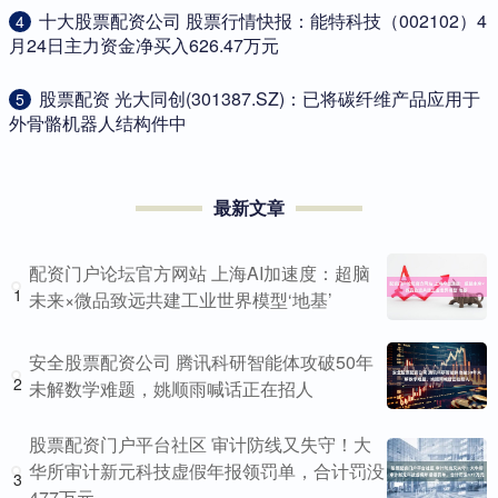
​十大股票配资公司 股票行情快报：能特科技（002102）4
4
月24日主力资金净买入626.47万元
​股票配资 光大同创(301387.SZ)：已将碳纤维产品应用于
5
外骨骼机器人结构件中
最新文章
配资门户论坛官方网站 上海AI加速度：超脑
1
未来×微品致远共建工业世界模型‘地基’
安全股票配资公司 腾讯科研智能体攻破50年
2
未解数学难题，姚顺雨喊话正在招人
股票配资门户平台社区 审计防线又失守！大
华所审计新元科技虚假年报领罚单，合计罚没
3
477万元